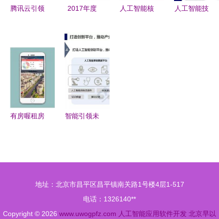
腾讯云引领
2017年度
人工智能核
人工智能技
智能物联网
人工智能报
心业态与软
术及其应用
卡技术标
告 7大行业
件开发应用
进展 驱动
准，推动AI
应用与100
趋势分析
未来软件创
软件生态创
个初创企业
新的核心引
新
深度解析
擎
有房喔租房
智能引领未
黑科技 人
来 2018年
工智能如何
人工智能应
让你从此告
用软件开发
别租房困扰
产业应用全
地址：北京市昌平区昌平镇南关路1号楼4层1-517
景与趋势
电话：1326140**
Copyright © 2026
www.uwogpfz.com
人工智能应用软件开发
北京早以