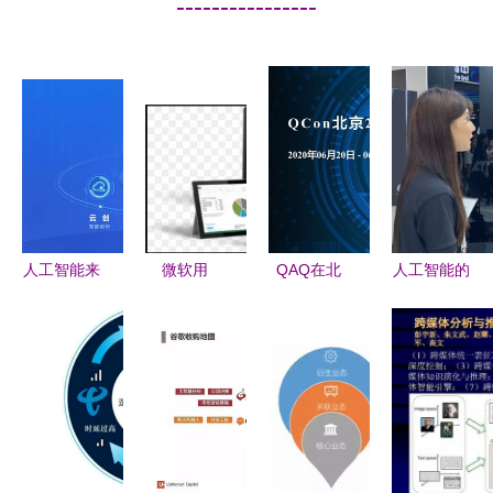
----------------
人工智能来
微软用
QAQ在北
人工智能的
袭 虹口区
Excel试水
京2020全
机遇与挑战
携手有连云
人工智能
球软件开发
应用软件开
等AI企业驶
深入挖掘智
大会 人工
发新纪元
入发展快车
能表格背后
智能软件开
道
的应用软件
发的新纪元
开发策略