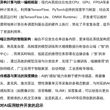
异构计算与统一编程框架
：现代AI系统往往包含CPU、GPU、FPGA等多
种计算单元。利用像TensorFlow、PyTorch这样的深度学习框架，结合其
底层运行时（如TensorFlow Lite、ONNX Runtime），开发者可以相对
透明地将计算任务调度到最合适的硬件上执行，简化了开发复杂度，提升
了资源利用率。
端云协同的智能架构
：融合不仅发生在单设备内部，更体现在系统架构层
面。将高复杂度、高精度的模型训练和大规模数据分析放在云端（“智”的
中心），而将实时响应、低延迟的推理任务部署在边缘设备（“形”的末
端）。通过高效的模型压缩与分发技术，实现了“云侧训练，端侧推理”的
协同模式，广泛应用于智能家居、自动驾驶、工业质检等领域。
传感器与算法的深度耦合
：AI的“感知”能力依赖于硬件传感器。将摄像
头、麦克风、激光雷达、惯性测量单元等采集的多模态数据，与对应的AI
感知算法（如图像识别、语音唤醒、SLAM）深度集成，可以创造出更自
然、更精准的人机交互体验，这是机器人、AR/VR等应用创新的基础。
对AI应用软件开发的启示