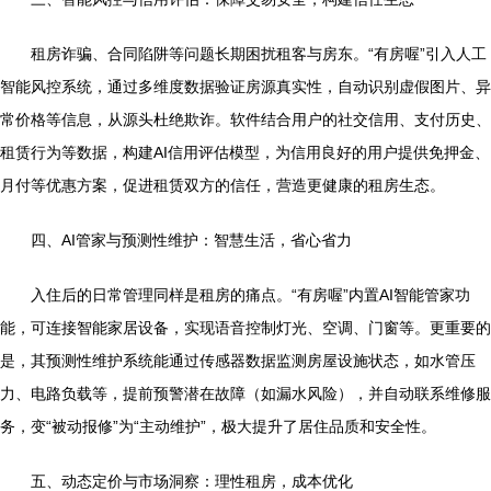
租房诈骗、合同陷阱等问题长期困扰租客与房东。“有房喔”引入人工
智能风控系统，通过多维度数据验证房源真实性，自动识别虚假图片、异
常价格等信息，从源头杜绝欺诈。软件结合用户的社交信用、支付历史、
租赁行为等数据，构建AI信用评估模型，为信用良好的用户提供免押金、
月付等优惠方案，促进租赁双方的信任，营造更健康的租房生态。
四、AI管家与预测性维护：智慧生活，省心省力
入住后的日常管理同样是租房的痛点。“有房喔”内置AI智能管家功
能，可连接智能家居设备，实现语音控制灯光、空调、门窗等。更重要的
是，其预测性维护系统能通过传感器数据监测房屋设施状态，如水管压
力、电路负载等，提前预警潜在故障（如漏水风险），并自动联系维修服
务，变“被动报修”为“主动维护”，极大提升了居住品质和安全性。
五、动态定价与市场洞察：理性租房，成本优化