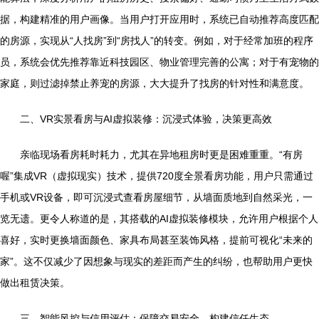
据，构建精准的用户画像。当用户打开应用时，系统已自动推荐高度匹配
的房源，实现从“人找房”到“房找人”的转变。例如，对于经常加班的程序
员，系统会优先推荐靠近科技园区、物业管理完善的公寓；对于有宠物的
家庭，则过滤掉禁止养宠的房源，大大提升了找房的针对性和满意度。
二、VR实景看房与AI虚拟装修：沉浸式体验，决策更高效
亲临现场看房耗时耗力，尤其在异地租房时更是困难重重。“有房
喔”集成VR（虚拟现实）技术，提供720度全景看房功能，用户只需通过
手机或VR设备，即可沉浸式查看房屋细节，从墙面质地到自然采光，一
览无遗。更令人称道的是，其搭载的AI虚拟装修模块，允许用户根据个人
喜好，实时更换墙面颜色、家具布局甚至装饰风格，提前可视化“未来的
家”。这不仅减少了因想象与现实的差距而产生的纠纷，也帮助用户更快
做出租赁决策。
三、智能风控与信用评估：保障交易安全，构建信任生态