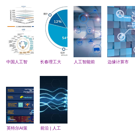
CES2018
在上海成功
人工智能与
《质造中国
AI 领跑者
举办“数字
医疗大数据
家》对话梦
的漂亮答卷
时代创业发
动态PPT模
百合倪张根
展变革”专
板下载指南
做中国软床
题研修班，
——熊猫办
革命的逆行
聚焦人工智
公赋能AI应
者 人工智
能应用软件
用软件开发
能应用赋能
中国人工智
长春理工大
人工智能前
边缘计算市
开发
能开源软件
学计算机、
景广阔，应
场十年激增
发展联盟成
软件与人工
用软件开发
14倍 人工
立大会在京
智能究竟怎
引领创新浪
智能应用软
举行，助力
么样？看看
潮
件迎来新引
人工智能应
你就知道了
擎
用软件开发
创新
英特尔AI策
前沿 | 人工