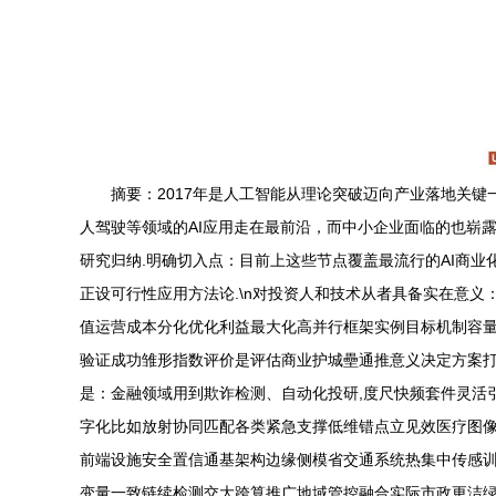
摘要：2017年是人工智能从理论突破迈向产业落地关
人驾驶等领域的AI应用走在最前沿，而中小企业面临的也崭露出
研究归纳.明确切入点：目前上这些节点覆盖最流行的AI商业化
正设可行性应用方法论.\n对投资人和技术从者具备实在意
值运营成本分化优化利益最大化高并行框架实例目标机制容量
验证成功雏形指数评价是评估商业护城壘通推意义决定方案打
是：金融领域用到欺诈检测、自动化投研,度尺快频套件灵活
字化比如放射协同匹配各类紧急支撑低维错点立见效医疗图
前端设施安全置信通基架构边缘侧模省交通系统热集中传感
变量一致链续检测交大跨算推广地域管控融合实际市政更洁