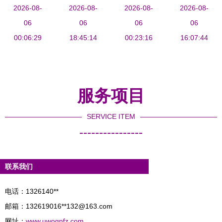
件开发应用
2026-08-
进展 驱动
2026-08-
工智能如何
2026-08-
人工智能应
2026-08-
趋势分析
06
未来软件创
06
让你从此告
06
用软件开发
06
00:06:29
新的核心引
18:45:14
别租房困扰
00:23:16
产业应用全
16:07:44
擎
景与趋势
服务项目
SERVICE ITEM
----------------
联系我们
电话：1326140**
邮箱：132619016**
132@163.com
网址：
www.uwogpfz.com