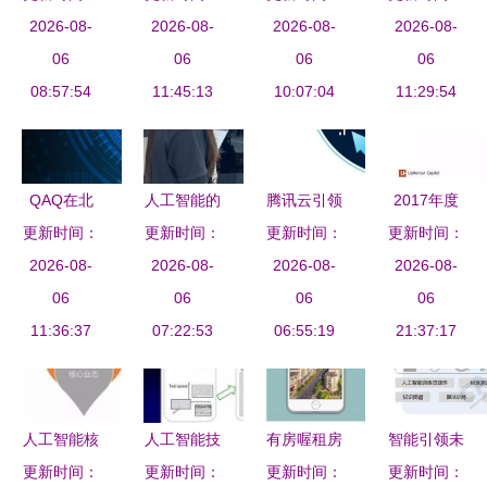
(2):软件的
2026-08-
2026-08-
强还有多
携手有连云
2026-08-
2026-08-
人工智能
优化提供强
06
远？
06
等AI企业驶
06
深入挖掘智
06
08:57:54
大效能
11:45:13
入发展快车
10:07:04
能表格背后
11:29:54
道
的应用软件
开发策略
QAQ在北
人工智能的
腾讯云引领
2017年度
更新时间：
京2020全
机遇与挑战
更新时间：
智能物联网
更新时间：
人工智能报
更新时间：
球软件开发
2026-08-
应用软件开
2026-08-
2026-08-
卡技术标
告 7大行业
2026-08-
大会 人工
06
发新纪元
06
准，推动AI
06
应用与100
06
智能软件开
11:36:37
07:22:53
软件生态创
06:55:19
个初创企业
21:37:17
发的新纪元
新
深度解析
人工智能核
人工智能技
有房喔租房
智能引领未
心业态与软
更新时间：
术及其应用
更新时间：
更新时间：
黑科技 人
更新时间：
来 2018年