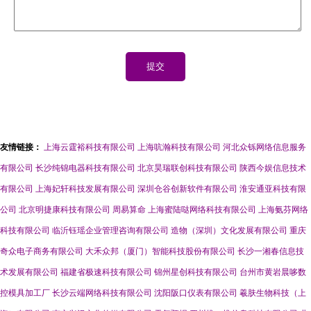
友情链接：
上海云霆裕科技有限公司
上海吭瀚科技有限公司
河北众铄网络信息服务
有限公司
长沙纯锦电器科技有限公司
北京昊瑞联创科技有限公司
陕西今娱信息技术
有限公司
上海妃轩科技发展有限公司
深圳仓谷创新软件有限公司
淮安通亚科技有限
公司
北京明捷康科技有限公司
周易算命
上海蜜陆哒网络科技有限公司
上海氨芬网络
科技有限公司
临沂钰瑶企业管理咨询有限公司
造物（深圳）文化发展有限公司
重庆
奇众电子商务有限公司
大禾众邦（厦门）智能科技股份有限公司
长沙一湘春信息技
术发展有限公司
福建省极速科技有限公司
锦州星创科技有限公司
台州市黄岩晨哆数
控模具加工厂
长沙云端网络科技有限公司
沈阳阪口仪表有限公司
羲肤生物科技（上