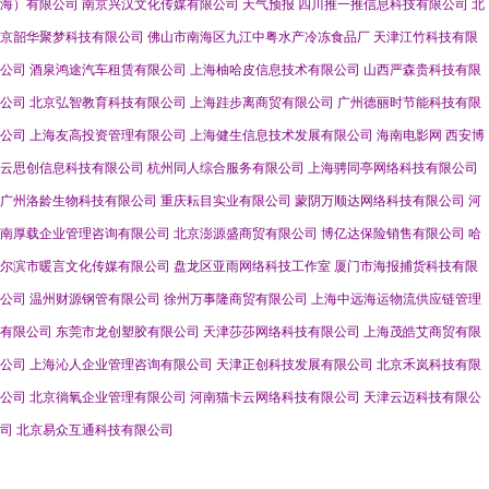
海）有限公司
南京兴汉文化传媒有限公司
天气预报
四川推一推信息科技有限公司
北
京韶华聚梦科技有限公司
佛山市南海区九江中粤水产冷冻食品厂
天津江竹科技有限
公司
酒泉鸿途汽车租赁有限公司
上海柚哈皮信息技术有限公司
山西严森贵科技有限
公司
北京弘智教育科技有限公司
上海跬步离商贸有限公司
广州德丽时节能科技有限
公司
上海友高投资管理有限公司
上海健生信息技术发展有限公司
海南电影网
西安博
云思创信息科技有限公司
杭州同人综合服务有限公司
上海骋同亭网络科技有限公司
广州洛龄生物科技有限公司
重庆耘目实业有限公司
蒙阴万顺达网络科技有限公司
河
南厚载企业管理咨询有限公司
北京澎源盛商贸有限公司
博亿达保险销售有限公司
哈
尔滨市暖言文化传媒有限公司
盘龙区亚雨网络科技工作室
厦门市海报捕货科技有限
公司
温州财源钢管有限公司
徐州万事隆商贸有限公司
上海中远海运物流供应链管理
有限公司
东莞市龙创塑胶有限公司
天津莎莎网络科技有限公司
上海茂皓艾商贸有限
公司
上海沁人企业管理咨询有限公司
天津正创科技发展有限公司
北京禾岚科技有限
公司
北京徜氧企业管理有限公司
河南猫卡云网络科技有限公司
天津云迈科技有限公
司
北京易众互通科技有限公司