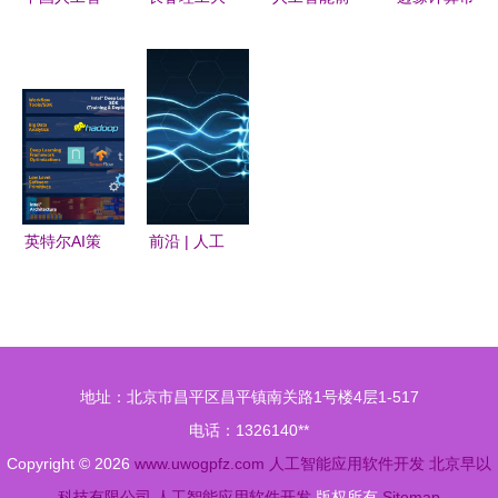
开发
能开源软件
学计算机、
景广阔，应
场十年激增
发展联盟成
软件与人工
用软件开发
14倍 人工
立大会在京
智能究竟怎
引领创新浪
智能应用软
举行，助力
么样？看看
潮
件迎来新引
人工智能应
你就知道了
擎
用软件开发
创新
英特尔AI策
前沿 | 人工
略全解析
智能从弱到
(2):软件的
强还有多
优化提供强
远？
大效能
地址：北京市昌平区昌平镇南关路1号楼4层1-517
电话：1326140**
Copyright © 2026
www.uwogpfz.com
人工智能应用软件开发
北京早以
科技有限公司
人工智能应用软件开发
版权所有
Sitemap