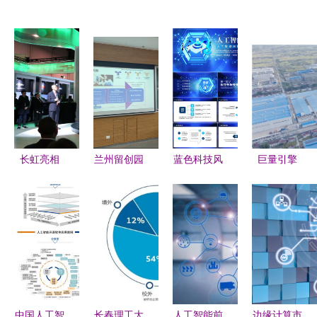
长虹亮相
兰州留创园
蓝色科技风
巨量引擎
CES2018
在上海成功
人工智能与
《质造中国
AI 领跑者
举办“数字
医疗大数据
家》对话梦
的漂亮答卷
时代创业发
动态PPT模
百合倪张根
展变革”专
板下载指南
做中国软床
题研修班，
——熊猫办
革命的逆行
聚焦人工智
公赋能AI应
者 人工智
能应用软件
用软件开发
能应用赋能
中国人工智
长春理工大
人工智能前
边缘计算市